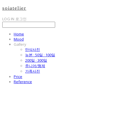
soiatelier
LOG IN
로그인
Home
Mood
Gallery
만삭사진
뉴본 · 50일 · 100일
200일 · 300일
주니어/형제
가족사진
Price
Reference