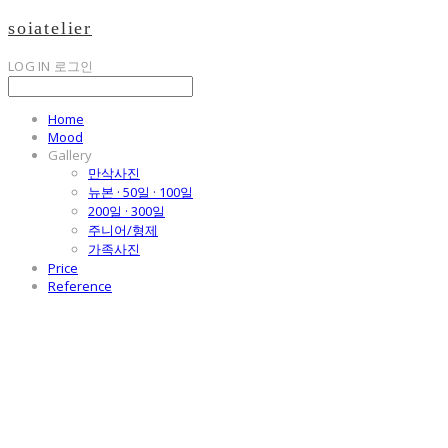
soiatelier
LOG IN
로그인
Home
Mood
Gallery
만삭사진
뉴본 · 50일 · 100일
200일 · 300일
주니어/형제
가족사진
Price
Reference