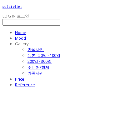
soiatelier
LOG IN
로그인
Home
Mood
Gallery
만삭사진
뉴본 · 50일 · 100일
200일 · 300일
주니어/형제
가족사진
Price
Reference