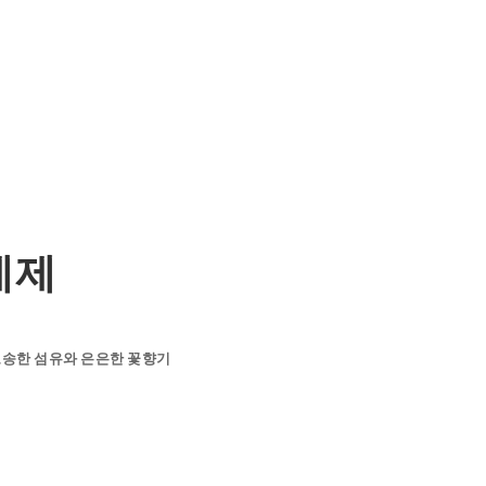
세제
뽀송한 섬유와 은은한 꽃향기